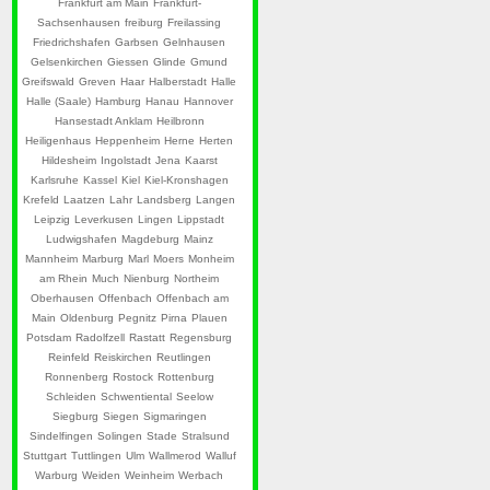
Frankfurt am Main
Frankfurt-
Sachsenhausen
freiburg
Freilassing
Friedrichshafen
Garbsen
Gelnhausen
Gelsenkirchen
Giessen
Glinde
Gmund
Greifswald
Greven
Haar
Halberstadt
Halle
Halle (Saale)
Hamburg
Hanau
Hannover
Hansestadt Anklam
Heilbronn
Heiligenhaus
Heppenheim
Herne
Herten
Hildesheim
Ingolstadt
Jena
Kaarst
Karlsruhe
Kassel
Kiel
Kiel-Kronshagen
Krefeld
Laatzen
Lahr
Landsberg
Langen
Leipzig
Leverkusen
Lingen
Lippstadt
Ludwigshafen
Magdeburg
Mainz
Mannheim
Marburg
Marl
Moers
Monheim
am Rhein
Much
Nienburg
Northeim
Oberhausen
Offenbach
Offenbach am
Main
Oldenburg
Pegnitz
Pirna
Plauen
Potsdam
Radolfzell
Rastatt
Regensburg
Reinfeld
Reiskirchen
Reutlingen
Ronnenberg
Rostock
Rottenburg
Schleiden
Schwentiental
Seelow
Siegburg
Siegen
Sigmaringen
Sindelfingen
Solingen
Stade
Stralsund
Stuttgart
Tuttlingen
Ulm
Wallmerod
Walluf
Warburg
Weiden
Weinheim
Werbach