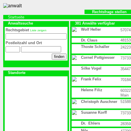
Rechtsfrage stellen
Startseite
Anwaltssuche
381 Anwälte verfügbar
Wolf Heller
Rechtsgebiet
57074
Liste zeigen
Dr. Claus
48153
Postleitzahl und Ort
Thoste Schaller
24223
Cornel Pottgiesser
73733
Silke Vogel
35447
Standorte
Frank Felix
70184
Helene Filiz
60322
Main
Christoph Auschner
51588
Susanne Korff
73733
Dr. Ehlers
28359
Nils