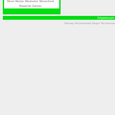
Wesel
Wetzlar
Wiesbaden
Wiesentheid
Wuppertal
Zwickau
Impressum
Sitemap
Rechtsanwalt Siegen
Rechtsanwal