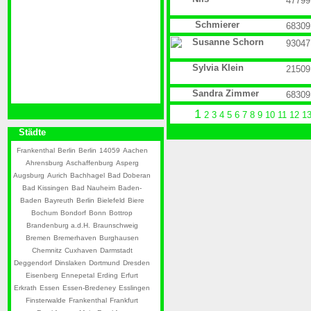
47799
Schmierer
68309
Susanne Schorn
93047
Sylvia Klein
21509
Sandra Zimmer
68309
1
2
3
4
5
6
7
8
9
10
11
12
1
Städte
Frankenthal
Berlin
Berlin
14059
Aachen
Ahrensburg
Aschaffenburg
Asperg
Augsburg
Aurich
Bachhagel
Bad Doberan
Bad Kissingen
Bad Nauheim
Baden-
Baden
Bayreuth
Berlin
Bielefeld
Biere
Bochum
Bondorf
Bonn
Bottrop
Brandenburg a.d.H.
Braunschweig
Bremen
Bremerhaven
Burghausen
Chemnitz
Cuxhaven
Darmstadt
Deggendorf
Dinslaken
Dortmund
Dresden
Eisenberg
Ennepetal
Erding
Erfurt
Erkrath
Essen
Essen-Bredeney
Esslingen
Finsterwalde
Frankenthal
Frankfurt