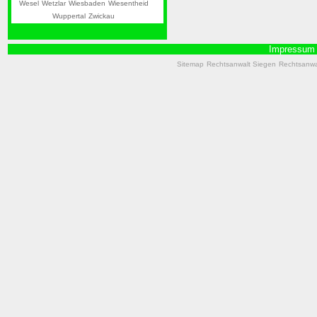
Wesel
Wetzlar
Wiesbaden
Wiesentheid
Wuppertal
Zwickau
Impressum
Sitemap
Rechtsanwalt Siegen
Rechtsanwal