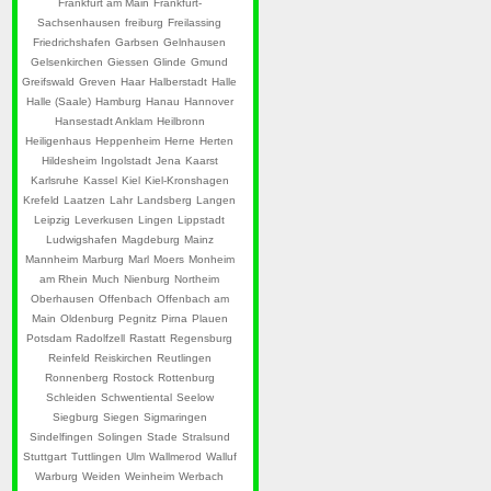
Frankfurt am Main
Frankfurt-
Sachsenhausen
freiburg
Freilassing
Friedrichshafen
Garbsen
Gelnhausen
Gelsenkirchen
Giessen
Glinde
Gmund
Greifswald
Greven
Haar
Halberstadt
Halle
Halle (Saale)
Hamburg
Hanau
Hannover
Hansestadt Anklam
Heilbronn
Heiligenhaus
Heppenheim
Herne
Herten
Hildesheim
Ingolstadt
Jena
Kaarst
Karlsruhe
Kassel
Kiel
Kiel-Kronshagen
Krefeld
Laatzen
Lahr
Landsberg
Langen
Leipzig
Leverkusen
Lingen
Lippstadt
Ludwigshafen
Magdeburg
Mainz
Mannheim
Marburg
Marl
Moers
Monheim
am Rhein
Much
Nienburg
Northeim
Oberhausen
Offenbach
Offenbach am
Main
Oldenburg
Pegnitz
Pirna
Plauen
Potsdam
Radolfzell
Rastatt
Regensburg
Reinfeld
Reiskirchen
Reutlingen
Ronnenberg
Rostock
Rottenburg
Schleiden
Schwentiental
Seelow
Siegburg
Siegen
Sigmaringen
Sindelfingen
Solingen
Stade
Stralsund
Stuttgart
Tuttlingen
Ulm
Wallmerod
Walluf
Warburg
Weiden
Weinheim
Werbach