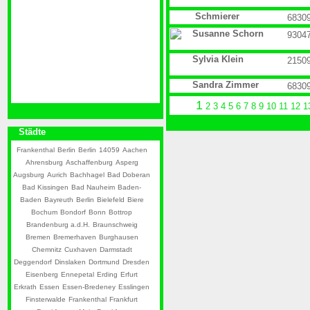
Schmierer
6830
Susanne Schorn
9304
Sylvia Klein
2150
Sandra Zimmer
6830
1
2
3
4
5
6
7
8
9
10
11
12
1
Städte
Frankenthal
Berlin
Berlin
14059
Aachen
Ahrensburg
Aschaffenburg
Asperg
Augsburg
Aurich
Bachhagel
Bad Doberan
Bad Kissingen
Bad Nauheim
Baden-
Baden
Bayreuth
Berlin
Bielefeld
Biere
Bochum
Bondorf
Bonn
Bottrop
Brandenburg a.d.H.
Braunschweig
Bremen
Bremerhaven
Burghausen
Chemnitz
Cuxhaven
Darmstadt
Deggendorf
Dinslaken
Dortmund
Dresden
Eisenberg
Ennepetal
Erding
Erfurt
Erkrath
Essen
Essen-Bredeney
Esslingen
Finsterwalde
Frankenthal
Frankfurt