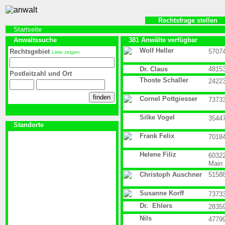
Rechtsfrage stellen
Startseite
Anwaltssuche
381 Anwälte verfügbar
Wolf Heller
Rechtsgebiet
5707
Liste zeigen
Dr. Claus
4815
Postleitzahl und Ort
Thoste Schaller
2422
Cornel Pottgiesser
7373
Silke Vogel
3544
Standorte
Frank Felix
7018
Helene Filiz
6032
Main
Christoph Auschner
5158
Susanne Korff
7373
Dr. Ehlers
2835
Nils
4779