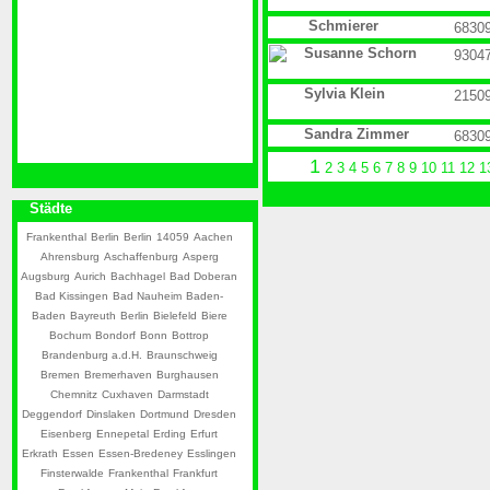
Schmierer
6830
Susanne Schorn
9304
Sylvia Klein
2150
Sandra Zimmer
6830
1
2
3
4
5
6
7
8
9
10
11
12
1
Städte
Frankenthal
Berlin
Berlin
14059
Aachen
Ahrensburg
Aschaffenburg
Asperg
Augsburg
Aurich
Bachhagel
Bad Doberan
Bad Kissingen
Bad Nauheim
Baden-
Baden
Bayreuth
Berlin
Bielefeld
Biere
Bochum
Bondorf
Bonn
Bottrop
Brandenburg a.d.H.
Braunschweig
Bremen
Bremerhaven
Burghausen
Chemnitz
Cuxhaven
Darmstadt
Deggendorf
Dinslaken
Dortmund
Dresden
Eisenberg
Ennepetal
Erding
Erfurt
Erkrath
Essen
Essen-Bredeney
Esslingen
Finsterwalde
Frankenthal
Frankfurt