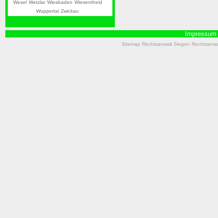
Wesel
Wetzlar
Wiesbaden
Wiesentheid
Wuppertal
Zwickau
Impressum
Sitemap
Rechtsanwalt Siegen
Rechtsanwal