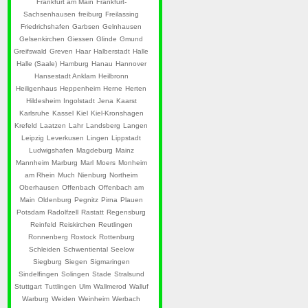
Frankfurt am Main
Frankfurt-
Sachsenhausen
freiburg
Freilassing
Friedrichshafen
Garbsen
Gelnhausen
Gelsenkirchen
Giessen
Glinde
Gmund
Greifswald
Greven
Haar
Halberstadt
Halle
Halle (Saale)
Hamburg
Hanau
Hannover
Hansestadt Anklam
Heilbronn
Heiligenhaus
Heppenheim
Herne
Herten
Hildesheim
Ingolstadt
Jena
Kaarst
Karlsruhe
Kassel
Kiel
Kiel-Kronshagen
Krefeld
Laatzen
Lahr
Landsberg
Langen
Leipzig
Leverkusen
Lingen
Lippstadt
Ludwigshafen
Magdeburg
Mainz
Mannheim
Marburg
Marl
Moers
Monheim
am Rhein
Much
Nienburg
Northeim
Oberhausen
Offenbach
Offenbach am
Main
Oldenburg
Pegnitz
Pirna
Plauen
Potsdam
Radolfzell
Rastatt
Regensburg
Reinfeld
Reiskirchen
Reutlingen
Ronnenberg
Rostock
Rottenburg
Schleiden
Schwentiental
Seelow
Siegburg
Siegen
Sigmaringen
Sindelfingen
Solingen
Stade
Stralsund
Stuttgart
Tuttlingen
Ulm
Wallmerod
Walluf
Warburg
Weiden
Weinheim
Werbach