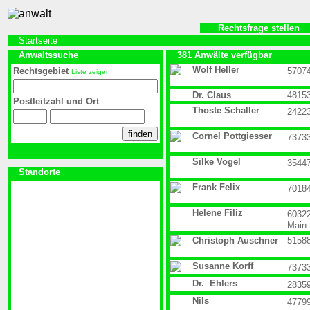
Rechtsfrage stellen
Startseite
Anwaltssuche
381 Anwälte verfügbar
Wolf Heller
Rechtsgebiet
5707
Liste zeigen
Dr. Claus
4815
Postleitzahl und Ort
Thoste Schaller
2422
Cornel Pottgiesser
7373
Silke Vogel
3544
Standorte
Frank Felix
7018
Helene Filiz
6032
Main
Christoph Auschner
5158
Susanne Korff
7373
Dr. Ehlers
2835
Nils
4779