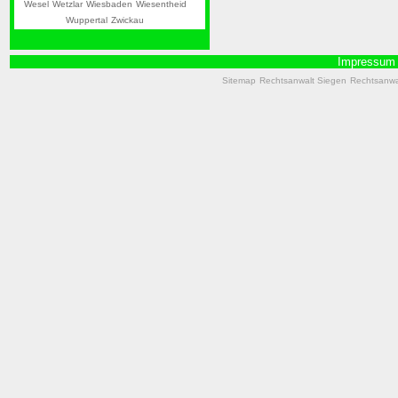
Wesel
Wetzlar
Wiesbaden
Wiesentheid
Wuppertal
Zwickau
Impressum
Sitemap
Rechtsanwalt Siegen
Rechtsanwal