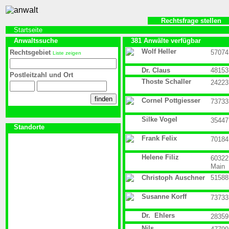
Rechtsfrage stellen
Startseite
Anwaltssuche
381 Anwälte verfügbar
Wolf Heller
Rechtsgebiet
57074
Liste zeigen
Dr. Claus
48153
Postleitzahl und Ort
Thoste Schaller
24223
Cornel Pottgiesser
73733
Silke Vogel
35447
Standorte
Frank Felix
70184
Helene Filiz
60322
Main
Christoph Auschner
51588
Susanne Korff
73733
Dr. Ehlers
28359
Nils