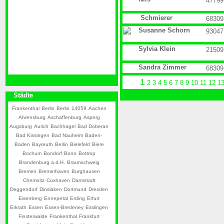
47799
Schmierer
68309
Susanne Schorn
93047
Sylvia Klein
21509
Sandra Zimmer
68309
1
2
3
4
5
6
7
8
9
10
11
12
1
Städte
Frankenthal
Berlin
Berlin
14059
Aachen
Ahrensburg
Aschaffenburg
Asperg
Augsburg
Aurich
Bachhagel
Bad Doberan
Bad Kissingen
Bad Nauheim
Baden-
Baden
Bayreuth
Berlin
Bielefeld
Biere
Bochum
Bondorf
Bonn
Bottrop
Brandenburg a.d.H.
Braunschweig
Bremen
Bremerhaven
Burghausen
Chemnitz
Cuxhaven
Darmstadt
Deggendorf
Dinslaken
Dortmund
Dresden
Eisenberg
Ennepetal
Erding
Erfurt
Erkrath
Essen
Essen-Bredeney
Esslingen
Finsterwalde
Frankenthal
Frankfurt