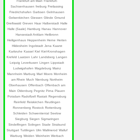
Frankfurt am Main
Frankfurt-
Sachsenhausen
freiburg
Freilassing
Friedrichshafen
Garbsen
Gelnhausen
Gelsenkirchen
Giessen
Glinde
Gmund
Greifswald
Greven
Haar
Halberstadt
Halle
Halle (Saale)
Hamburg
Hanau
Hannover
Hansestadt Anklam
Heilbronn
Heiligenhaus
Heppenheim
Herne
Herten
Hildesheim
Ingolstadt
Jena
Kaarst
Karlsruhe
Kassel
Kiel
Kiel-Kronshagen
Krefeld
Laatzen
Lahr
Landsberg
Langen
Leipzig
Leverkusen
Lingen
Lippstadt
Ludwigshafen
Magdeburg
Mainz
Mannheim
Marburg
Marl
Moers
Monheim
am Rhein
Much
Nienburg
Northeim
Oberhausen
Offenbach
Offenbach am
Main
Oldenburg
Pegnitz
Pirna
Plauen
Potsdam
Radolfzell
Rastatt
Regensburg
Reinfeld
Reiskirchen
Reutlingen
Ronnenberg
Rostock
Rottenburg
Schleiden
Schwentiental
Seelow
Siegburg
Siegen
Sigmaringen
Sindelfingen
Solingen
Stade
Stralsund
Stuttgart
Tuttlingen
Ulm
Wallmerod
Walluf
Warburg
Weiden
Weinheim
Werbach