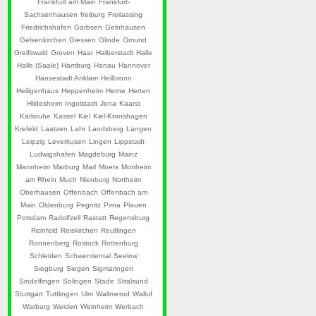
Frankfurt am Main
Frankfurt-
Sachsenhausen
freiburg
Freilassing
Friedrichshafen
Garbsen
Gelnhausen
Gelsenkirchen
Giessen
Glinde
Gmund
Greifswald
Greven
Haar
Halberstadt
Halle
Halle (Saale)
Hamburg
Hanau
Hannover
Hansestadt Anklam
Heilbronn
Heiligenhaus
Heppenheim
Herne
Herten
Hildesheim
Ingolstadt
Jena
Kaarst
Karlsruhe
Kassel
Kiel
Kiel-Kronshagen
Krefeld
Laatzen
Lahr
Landsberg
Langen
Leipzig
Leverkusen
Lingen
Lippstadt
Ludwigshafen
Magdeburg
Mainz
Mannheim
Marburg
Marl
Moers
Monheim
am Rhein
Much
Nienburg
Northeim
Oberhausen
Offenbach
Offenbach am
Main
Oldenburg
Pegnitz
Pirna
Plauen
Potsdam
Radolfzell
Rastatt
Regensburg
Reinfeld
Reiskirchen
Reutlingen
Ronnenberg
Rostock
Rottenburg
Schleiden
Schwentiental
Seelow
Siegburg
Siegen
Sigmaringen
Sindelfingen
Solingen
Stade
Stralsund
Stuttgart
Tuttlingen
Ulm
Wallmerod
Walluf
Warburg
Weiden
Weinheim
Werbach