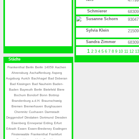
47799
Schmierer
68309
Susanne Schorn
93047
Sylvia Klein
21509
Sandra Zimmer
68309
1
2
3
4
5
6
7
8
9
10
11
12
1
Städte
Frankenthal
Berlin
Berlin
14059
Aachen
Ahrensburg
Aschaffenburg
Asperg
Augsburg
Aurich
Bachhagel
Bad Doberan
Bad Kissingen
Bad Nauheim
Baden-
Baden
Bayreuth
Berlin
Bielefeld
Biere
Bochum
Bondorf
Bonn
Bottrop
Brandenburg a.d.H.
Braunschweig
Bremen
Bremerhaven
Burghausen
Chemnitz
Cuxhaven
Darmstadt
Deggendorf
Dinslaken
Dortmund
Dresden
Eisenberg
Ennepetal
Erding
Erfurt
Erkrath
Essen
Essen-Bredeney
Esslingen
Finsterwalde
Frankenthal
Frankfurt