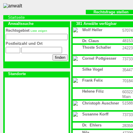
Rechtsfrage stellen
Startseite
Anwaltssuche
381 Anwälte verfügbar
Wolf Heller
Rechtsgebiet
57074
Liste zeigen
Dr. Claus
48153
Postleitzahl und Ort
Thoste Schaller
24223
Cornel Pottgiesser
73733
Silke Vogel
35447
Standorte
Frank Felix
70184
Helene Filiz
60322
Main
Christoph Auschner
51588
Susanne Korff
73733
Dr. Ehlers
28359
Nils