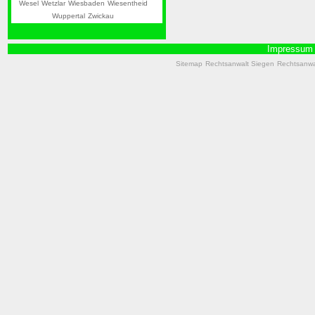
Wesel
Wetzlar
Wiesbaden
Wiesentheid
Wuppertal
Zwickau
Impressum
Sitemap
Rechtsanwalt Siegen
Rechtsanwal