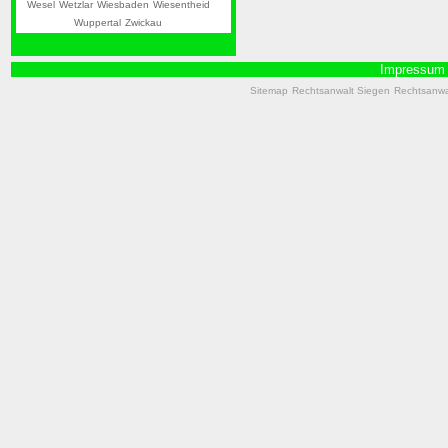
Wesel
Wetzlar
Wiesbaden
Wiesentheid
Wuppertal
Zwickau
Impressum
Sitemap
Rechtsanwalt Siegen
Rechtsanwal