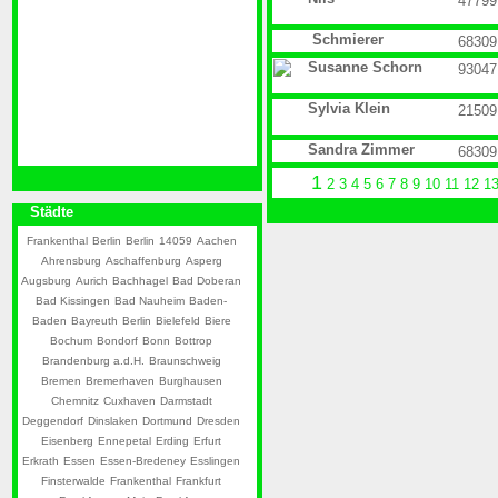
47799
Schmierer
68309
Susanne Schorn
93047
Sylvia Klein
21509
Sandra Zimmer
68309
1
2
3
4
5
6
7
8
9
10
11
12
1
Städte
Frankenthal
Berlin
Berlin
14059
Aachen
Ahrensburg
Aschaffenburg
Asperg
Augsburg
Aurich
Bachhagel
Bad Doberan
Bad Kissingen
Bad Nauheim
Baden-
Baden
Bayreuth
Berlin
Bielefeld
Biere
Bochum
Bondorf
Bonn
Bottrop
Brandenburg a.d.H.
Braunschweig
Bremen
Bremerhaven
Burghausen
Chemnitz
Cuxhaven
Darmstadt
Deggendorf
Dinslaken
Dortmund
Dresden
Eisenberg
Ennepetal
Erding
Erfurt
Erkrath
Essen
Essen-Bredeney
Esslingen
Finsterwalde
Frankenthal
Frankfurt