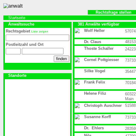
Rechtsfrage stellen
Startseite
Anwaltssuche
381 Anwälte verfügbar
Wolf Heller
Rechtsgebiet
57074
Liste zeigen
Dr. Claus
48153
Postleitzahl und Ort
Thoste Schaller
24223
Cornel Pottgiesser
73733
Silke Vogel
35447
Standorte
Frank Felix
70184
Helene Filiz
60322
Main
Christoph Auschner
51588
Susanne Korff
73733
Dr. Ehlers
28359
Nils