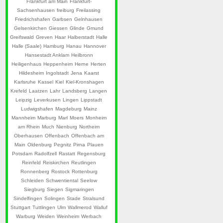
Frankfurt am Main
Frankfurt-
Sachsenhausen
freiburg
Freilassing
Friedrichshafen
Garbsen
Gelnhausen
Gelsenkirchen
Giessen
Glinde
Gmund
Greifswald
Greven
Haar
Halberstadt
Halle
Halle (Saale)
Hamburg
Hanau
Hannover
Hansestadt Anklam
Heilbronn
Heiligenhaus
Heppenheim
Herne
Herten
Hildesheim
Ingolstadt
Jena
Kaarst
Karlsruhe
Kassel
Kiel
Kiel-Kronshagen
Krefeld
Laatzen
Lahr
Landsberg
Langen
Leipzig
Leverkusen
Lingen
Lippstadt
Ludwigshafen
Magdeburg
Mainz
Mannheim
Marburg
Marl
Moers
Monheim
am Rhein
Much
Nienburg
Northeim
Oberhausen
Offenbach
Offenbach am
Main
Oldenburg
Pegnitz
Pirna
Plauen
Potsdam
Radolfzell
Rastatt
Regensburg
Reinfeld
Reiskirchen
Reutlingen
Ronnenberg
Rostock
Rottenburg
Schleiden
Schwentiental
Seelow
Siegburg
Siegen
Sigmaringen
Sindelfingen
Solingen
Stade
Stralsund
Stuttgart
Tuttlingen
Ulm
Wallmerod
Walluf
Warburg
Weiden
Weinheim
Werbach