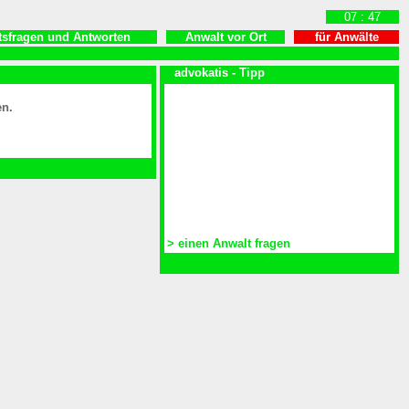
07 : 47
tsfragen und Antworten
Anwalt vor Ort
für Anwälte
advokatis - Tipp
en.
> einen Anwalt fragen