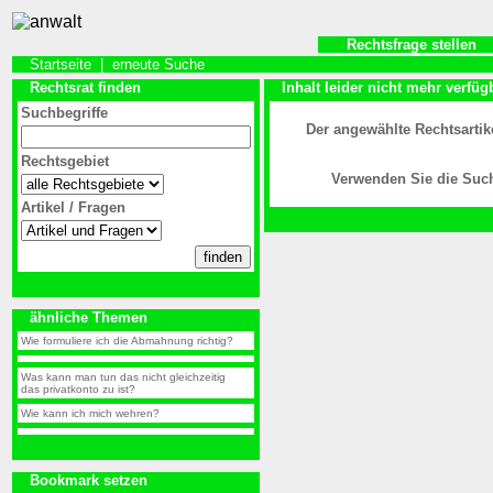
Rechtsfrage stellen
Startseite
|
erneute Suche
Rechtsrat finden
Inhalt leider nicht mehr verfüg
Suchbegriffe
Der angewählte Rechtsartike
Rechtsgebiet
Verwenden Sie die Such
Artikel / Fragen
ähnliche Themen
Wie formuliere ich die Abmahnung richtig?
Was kann man tun das nicht gleichzeitig
das privatkonto zu ist?
Wie kann ich mich wehren?
Bookmark setzen