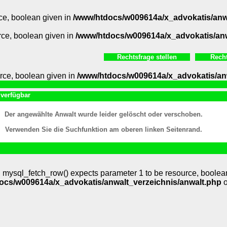
ce, boolean given in
/www/htdocs/w009614a/x_advokatis/anwa
rce, boolean given in
/www/htdocs/w009614a/x_advokatis/anw
Rechtsfrage stellen
Rech
rce, boolean given in
/www/htdocs/w009614a/x_advokatis/anw
 verfügbar
Der angewählte Anwalt wurde leider gelöscht oder verschoben.
Verwenden Sie die Suchfunktion am oberen linken Seitenrand.
: mysql_fetch_row() expects parameter 1 to be resource, boolea
ocs/w009614a/x_advokatis/anwalt_verzeichnis/anwalt.php
o