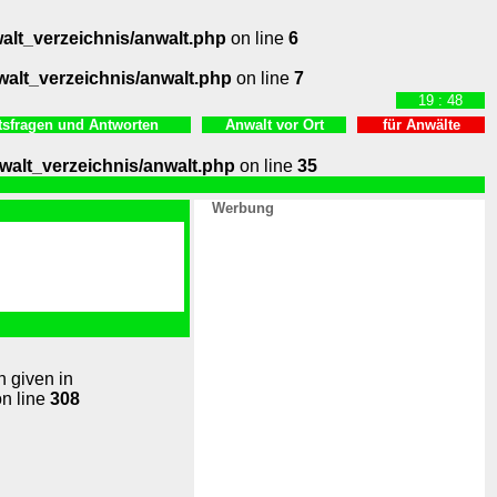
lt_verzeichnis/anwalt.php
on line
6
alt_verzeichnis/anwalt.php
on line
7
19 : 48
tsfragen und Antworten
Anwalt vor Ort
für Anwälte
alt_verzeichnis/anwalt.php
on line
35
Werbung
n given in
n line
308