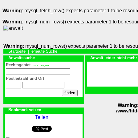
Warning
: mysql_fetch_row() expects parameter 1 to be resour
Warning
: mysql_num_rows() expects parameter 1 to be resou
Warning
: mysql_num_rows() expects parameter 1 to be resou
Startseite
|
erneute Suche
Anwaltssuche
Anwalt leider nicht mehr
Rechtsgebiet
Liste zeigen
Postleitzahl und Ort
Warning
Bookmark setzen
/www/htd
Teilen